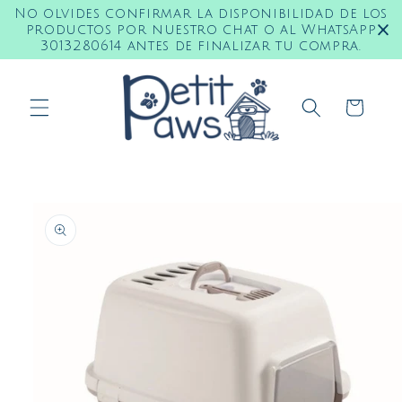
Ir
No olvides confirmar la disponibilidad de los
directamente
productos por nuestro chat o al WhatsApp
al contenido
3013280614 antes de finalizar tu compra.
Carrito
Ir
directamente
a la
información
del producto