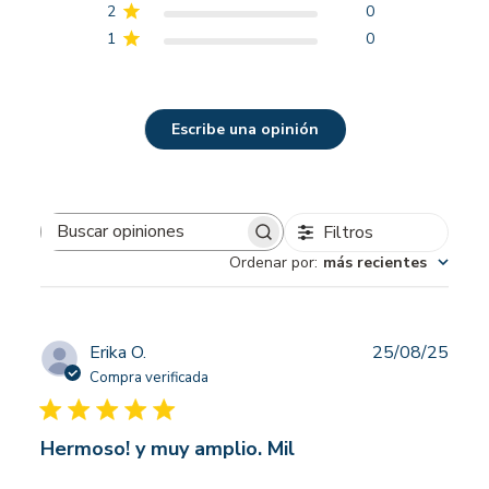
2
0
1
0
Escribe una opinión
Filtros
Buscar
Ordenar por
:
más recientes
opiniones
Fech
Erika O.
25/08/25
de
Compra verificada
publi
Hermoso! y muy amplio. Mil