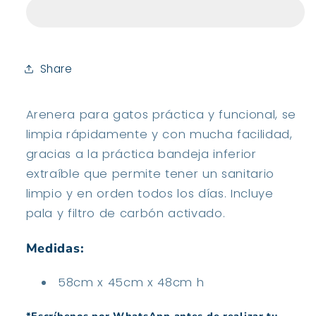
Cathy
Cathy
Clever
Clever
and
and
Smart
Smart
Rosa
Rosa
Share
Arenera para gatos práctica y funcional, se
limpia rápidamente y con mucha facilidad,
gracias a la práctica bandeja inferior
extraíble que permite tener un sanitario
limpio y en orden todos los días. Incluye
pala y filtro de carbón activado.
Medidas:
58cm x 45cm x 48cm h