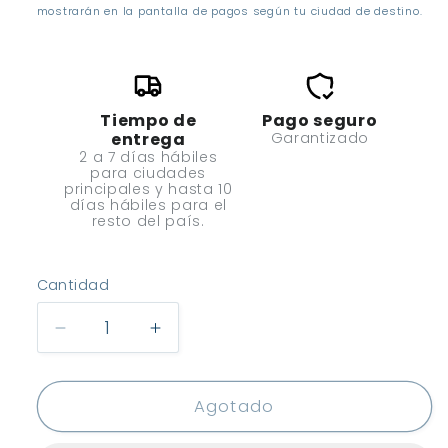
mostrarán en la pantalla de pagos según tu ciudad de destino.
Tiempo de
Pago seguro
entrega
Garantizado
2 a 7 días hábiles
para ciudades
principales y hasta 10
días hábiles para el
resto del país.
Cantidad
Cantidad
Reducir
Aumentar
cantidad
cantidad
para
para
Stefanplast
Stefanplast
Agotado
Arenera
Arenera