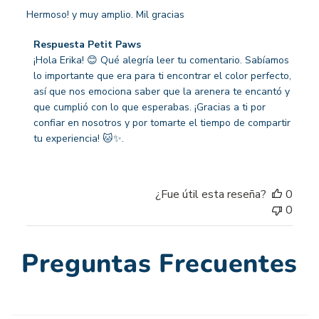
Hermoso! y muy amplio. Mil gracias
Comentarios
Respuesta Petit Paws
del
¡Hola Erika! 😊 Qué alegría leer tu comentario. Sabíamos 
propietario
lo importante que era para ti encontrar el color perfecto, 
de
así que nos emociona saber que la arenera te encantó y 
la
que cumplió con lo que esperabas. ¡Gracias a ti por 
tienda
confiar en nosotros y por tomarte el tiempo de compartir 
sobre
tu experiencia! 🐱✨.
la
revisión
realizada
¿Fue útil esta reseña?
0
por
0
Respuesta
Petit
Paws
Preguntas Frecuentes
sobre
Tue
Aug
26