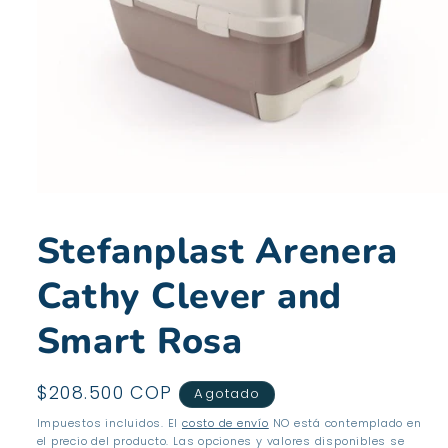
Abrir
elemento
multimedia
Stefanplast Arenera
1
en
una
Cathy Clever and
ventana
modal
Smart Rosa
Precio
$208.500 COP
Agotado
habitual
Impuestos incluidos. El
costo de envío
NO está contemplado en
el precio del producto. Las opciones y valores disponibles se