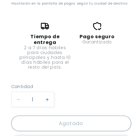
mostrarán en la pantalla de pagos según tu ciudad de destino.
Tiempo de
Pago seguro
entrega
Garantizado
2 a 7 días hábiles
para ciudades
principales y hasta 10
días hábiles para el
resto del país.
Cantidad
Cantidad
Reducir
Aumentar
cantidad
cantidad
para
para
Disugual
Disugual
Agotado
Metabolic
Metabolic