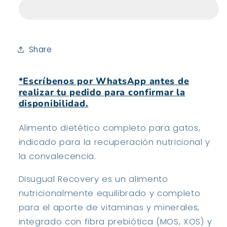
Balance
Balance
Cat
Cat
Recovery
Recovery
Salmón
Salmón
(85
(85
Share
G)
G)
*Escríbenos por WhatsApp antes de
realizar tu pedido para confirmar la
disponibilidad.
Alimento dietético completo para gatos,
indicado para la recuperación nutricional y
la convalecencia.
Disugual Recovery es un alimento
nutricionalmente equilibrado y completo
para el aporte de vitaminas y minerales,
integrado con fibra prebiótica (MOS, XOS) y